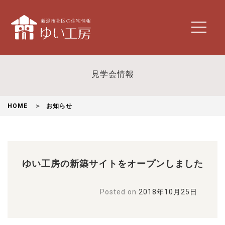
t
o
g
g
l
見学会情報
e
n
a
HOME
お知らせ
v
i
g
a
t
ゆい工房の新築サイトをオープンしました
i
o
n
Posted on
2018年10月25日