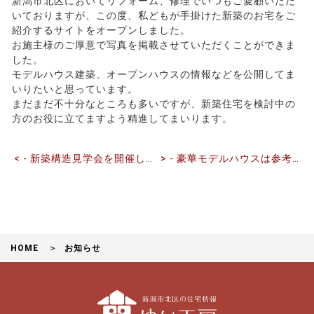
新潟市北区においてリフォーム、修理でいつもご愛顧いただ
いておりますが、この度、私どもが手掛けた新築のお宅をご
紹介するサイトをオープンしました。
お施主様のご厚意で写真を掲載させていただくことができま
した。
前
モデルハウス建築、オープンハウスの情報などを公開してま
後
いりたいと思っています。
の
まだまだ不十分なところも多いですが、新築住宅を検討中の
記
方のお役に立てますよう精進してまいります。
事
へ
の
< - 新築構造見学会を開催します（11月18日）
> - 豪華モデルハウスは参考にならない？
リ
ン
ク
HOME
お知らせ