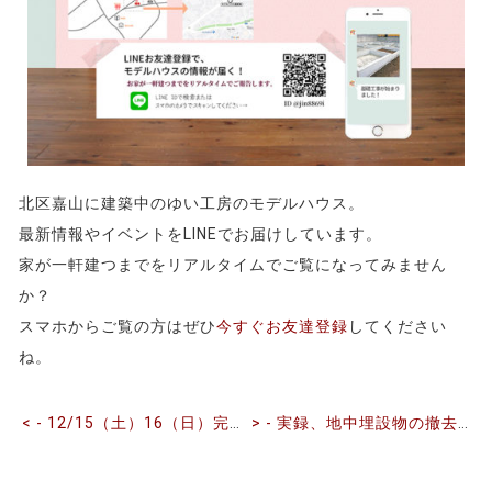
北区嘉山に建築中のゆい工房のモデルハウス。
最新情報やイベントをLINEでお届けしています。
家が一軒建つまでをリアルタイムでご覧になってみません
前
後
か？
の
スマホからご覧の方はぜひ
今すぐお友達登録
してください
記
ね。
事
へ
の
< - 12/15（土）16（日）完成見学会を開催します
> - 実録、地中埋設物の撤去費用は？
リ
ン