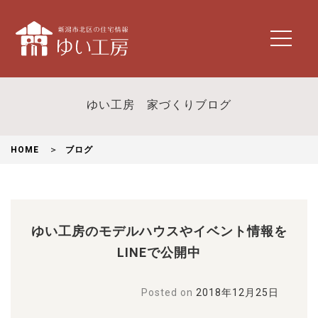
t
o
g
g
l
ゆい工房 家づくりブログ
e
n
a
HOME
ブログ
v
i
g
a
t
ゆい工房のモデルハウスやイベント情報を
i
o
LINEで公開中
n
Posted on
2018年12月25日