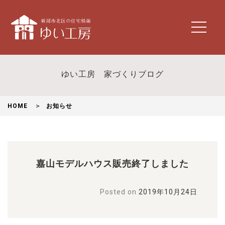
t
o
g
g
l
ゆい工房 家づくりブログ
e
n
a
HOME
お知らせ
v
i
g
a
t
嘉山モデルハウス販売終了しました
i
o
n
Posted on
2019年10月24日